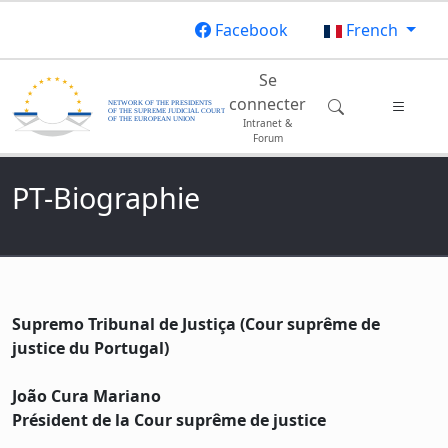
Aller au contenu principal
Facebook
French
Main navigation
Se
connecter
Intranet &
Forum
PT-Biographie
Supremo Tribunal de Justiça (Cour suprême de
justice du Portugal)
João Cura Mariano
Président de la Cour suprême de justice