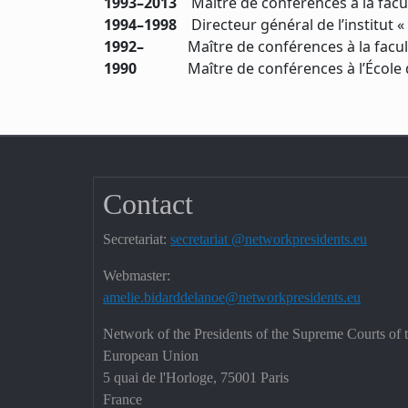
1993–2013
Maître de conférences à la facult
1994–1998
Directeur général de l’institut 
1992–
Maître de conférences à la faculté d
1990
Maître de conférences à l’École 
Contact
Secretariat:
secretariat @networkpresidents.eu
Webmaster:
amelie.bidarddelanoe@networkpresidents.eu
Network of the Presidents of the Supreme Courts of 
European Union
5 quai de l'Horloge, 75001 Paris
France