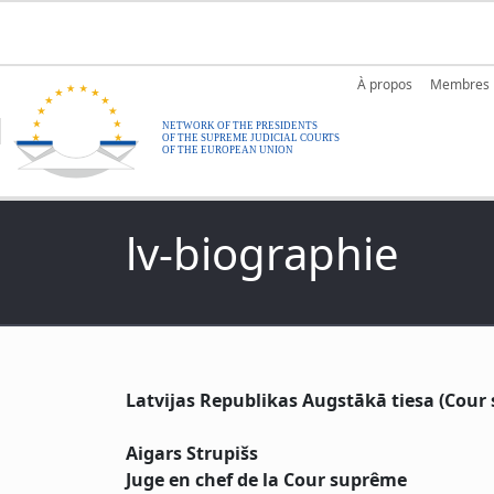
Aller au contenu principal
Main nav
À propos
Membres
lv-biographie
Latvijas Republikas Augstākā tiesa (Cour
Aigars Strupišs
Juge en chef de la Cour suprême