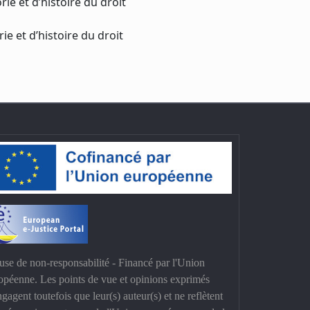
ie et d’histoire du droit
e et d’histoire du droit
use de non-responsabilité - Financé par l'Union
opéenne. Les points de vue et opinions exprimés
ngagent toutefois que leur(s) auteur(s) et ne reflètent