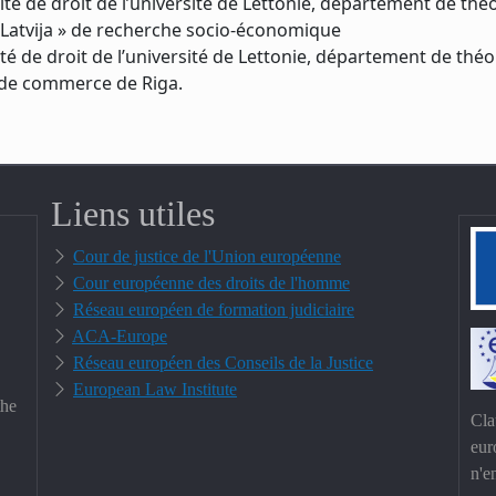
é de droit de l’université de Lettonie, département de théor
« Latvija » de recherche socio-économique
e droit de l’université de Lettonie, département de théori
de commerce de Riga.
Liens utiles
Cour de justice de l'Union européenne
Cour européenne des droits de l'homme
Réseau européen de formation judiciaire
ACA-Europe
Réseau européen des Conseils de la Justice
European Law Institute
the
Cla
eur
n'e