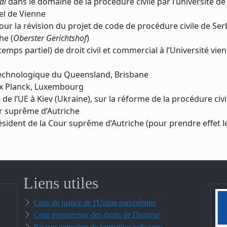
di
dans le domaine de la procédure civile par l’université d
el de Vienne
ur la révision du projet de code de procédure civile de Ser
he (
Oberster Gerichtshof
)
mps partiel) de droit civil et commercial à l’Université vie
 technologique du Queensland, Brisbane
Max Planck, Luxembourg
de l’UE à Kiev (Ukraine), sur la réforme de la procédure civi
r suprême d’Autriche
ident de la Cour suprême d’Autriche (pour prendre effet l
Liens utiles
Cour de justice de l'Union européenne
Cour européenne des droits de l'homme
Réseau européen de formation judiciaire