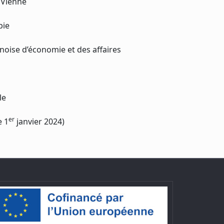
e Vienne
bie
nnoise d’économie et des affaires
le
er
e 1
janvier 2024)