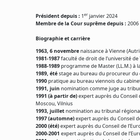
er
Président depuis :
1
janvier 2024
Membre de la Cour suprême depuis :
2006
Biographie et carrière
1963, 6 novembre
naissance à Vienne (Autri
1981-1987
faculté de droit de l’université de
1988-1989
programme de Master (LL.M.) à la 
1989, été
stage au bureau du procureur du c
1990
pratique au bureau viennois du cabinet 
1991, juin
nomination comme juge au tribuna
1991
(à partir de)
expert auprès du Conseil d
Moscou, Vilnius
1993, juillet
nomination au tribunal régional
1997 (automne)
expert auprès du Conseil d
2000 (été)
expert auprès du Conseil de l’Eur
2000-2001
expert auprès du Conseil de l’Eu