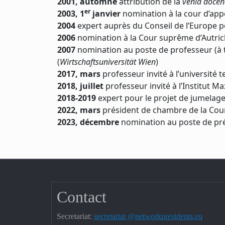
2001, automne
attribution de la
venia docen
er
2003, 1
janvier
nomination à la cour d’app
2004
expert auprès du Conseil de l’Europe po
2006
nomination à la Cour suprême d’Autric
2007
nomination au poste de professeur (à te
(
Wirtschaftsuniversität Wien
)
2017, mars
professeur invité à l’université
2018, juillet
professeur invité à l’Institut 
2018-2019
expert pour le projet de jumelage 
2022, mars
président de chambre de la Cou
2023, décembre
nomination au poste de prés
Contact
Secretariat:
secretariat @networkpresidents.eu