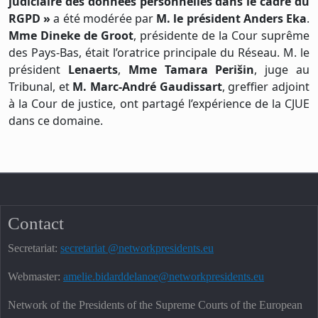
judiciaire des données personnelles dans le cadre du
RGPD »
a été modérée par
M. le président Anders Eka
.
Mme Dineke de Groot
, présidente de la Cour suprême
des Pays-Bas, était l’oratrice principale du Réseau. M. le
président
Lenaerts
,
Mme Tamara Perišin
, juge au
Tribunal, et
M. Marc-André Gaudissart
, greffier adjoint
à la Cour de justice, ont partagé l’expérience de la CJUE
dans ce domaine.
Contact
Secretariat:
secretariat @networkpresidents.eu
Webmaster:
amelie.bidarddelanoe@networkpresidents.eu
Network of the Presidents of the Supreme Courts of the European