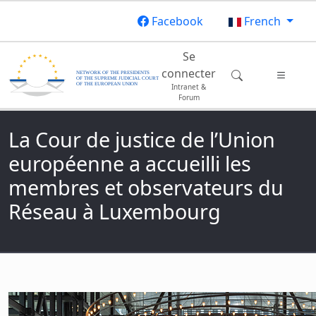
Aller au contenu principal
Facebook
French
Main navigation
Se
connecter
Intranet &
Forum
La Cour de justice de l’Union
européenne a accueilli les
membres et observateurs du
Réseau à Luxembourg