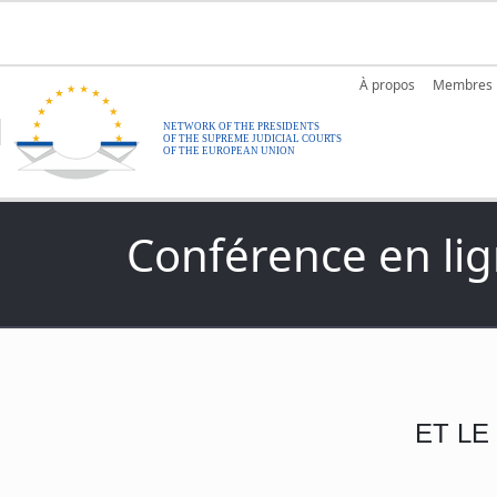
Aller au contenu principal
Main nav
À propos
Membres
Conférence en lig
ET L