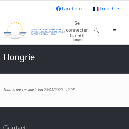
Aller au contenu principal
Facebook
French
Main navigation
Se
connecter
Intranet &
Forum
Hongrie
Soumis par
rpcsjue
le
lun 20/03/2023 - 12:05
Contact