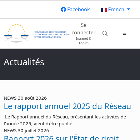
Aller au contenu principal
Facebook
French
Main navigation
Se
connecter
Intranet &
Forum
Actualités
NEWS
30 août 2026
Le rapport annuel 2025 du Réseau
Le Rapport annuel du Réseau, présentant les activités de
l'année 2025, vient d'être publié.…
NEWS
30 juillet 2026
Rapport 2026 sur l’État de droit