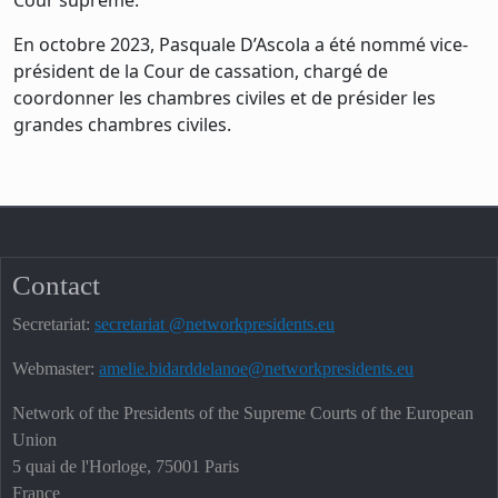
Cour suprême.
En octobre 2023, Pasquale D’Ascola a été nommé vice-
président de la Cour de cassation, chargé de
coordonner les chambres civiles et de présider les
grandes chambres civiles.
Contact
Secretariat:
secretariat @networkpresidents.eu
Webmaster:
amelie.bidarddelanoe@networkpresidents.eu
Network of the Presidents of the Supreme Courts of the European
Union
5 quai de l'Horloge, 75001 Paris
France