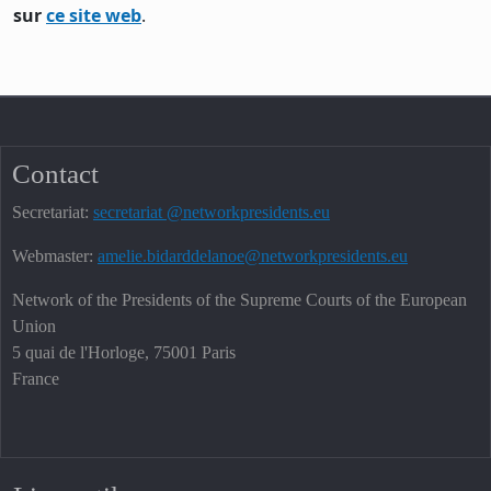
sur
ce site web
.
Contact
Secretariat:
secretariat @networkpresidents.eu
Webmaster:
amelie.bidarddelanoe@networkpresidents.eu
Network of the Presidents of the Supreme Courts of the European
Union
5 quai de l'Horloge, 75001 Paris
France