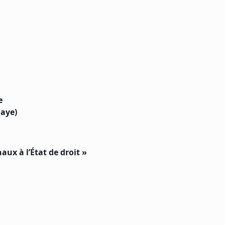
e
Haye)
ux à l’État de droit »