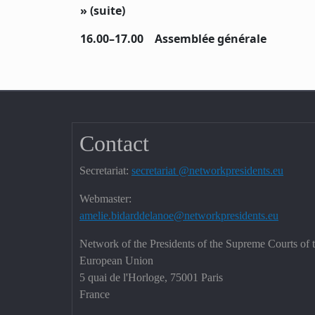
» (suite)
16.00–17.00 Assemblée générale
Contact
Secretariat:
secretariat @networkpresidents.eu
Webmaster:
amelie.bidarddelanoe@networkpresidents.eu
Network of the Presidents of the Supreme Courts of 
European Union
5 quai de l'Horloge, 75001 Paris
France