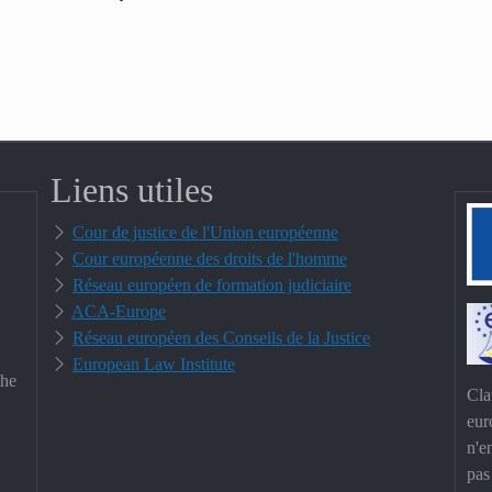
Liens utiles
Cour de justice de l'Union européenne
Cour européenne des droits de l'homme
Réseau européen de formation judiciaire
ACA-Europe
Réseau européen des Conseils de la Justice
European Law Institute
the
Cla
eur
n'e
pas