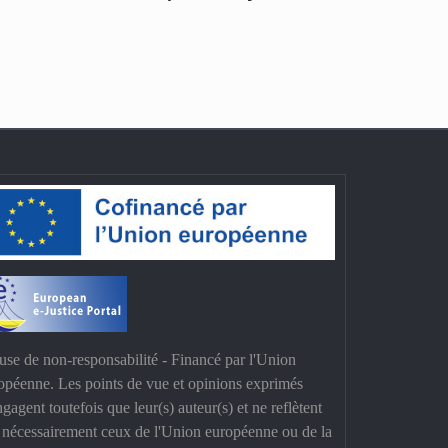
use de non-responsabilité - Financé par l'Union
opéenne. Les points de vue et opinions exprimés
ngagent toutefois que leur(s) auteur(s) et ne reflètent
 nécessairement ceux de l'Union européenne ou de la