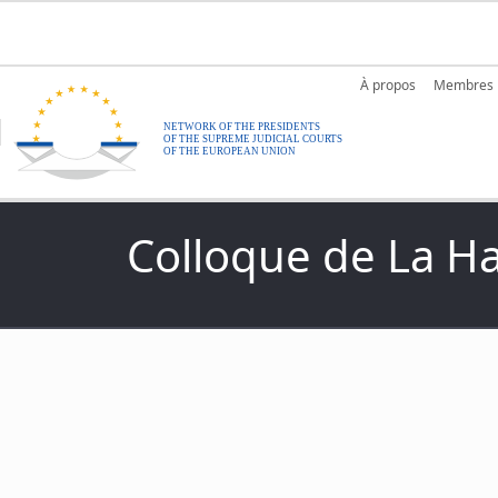
Aller au contenu principal
Main nav
À propos
Membres
Colloque de La H